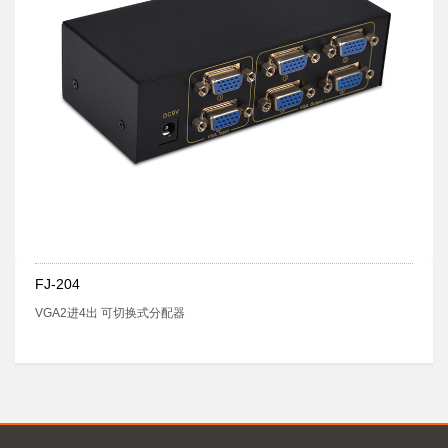
FJ-204
VGA2进4出 可切换式分配器