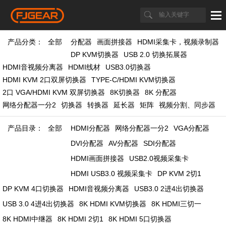
产品分类：
全部
分配器
画面拼接器
HDMI采集卡，视频录制器
DP KVM切换器
USB 2.0 切换拓展器
HDMI音视频分离器
HDMI线材
USB3.0切换器
HDMI KVM 2口双屏切换器
TYPE-C/HDMI KVM切换器
2口 VGA/HDMI KVM 双屏切换器
8K切换器
8K 分配器
网络分配器一分2
切换器
转换器
延长器
矩阵
视频分割、同步器
产品目录：
全部
HDMI分配器
网络分配器一分2
VGA分配器
DVI分配器
AV分配器
SDI分配器
HDMI画面拼接器
USB2.0视频采集卡
HDMI USB3.0 视频采集卡
DP KVM 2切1
DP KVM 4口切换器
HDMI音视频分离器
USB3.0 2进4出切换器
USB 3.0 4进4出切换器
8K HDMI KVM切换器
8K HDMI三切一
8K HDMI中继器
8K HDMI 2切1
8K HDMI 5口切换器