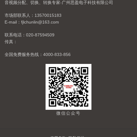
音视频分配、切换、转换专家-广州思盈电子科技有限公司
市场部联系人：13570015183
E-mail：fjlchunlin@163.com
联系电话：020-87594509
传真：
全国免费服务热线：4000-833-856
微信公众号